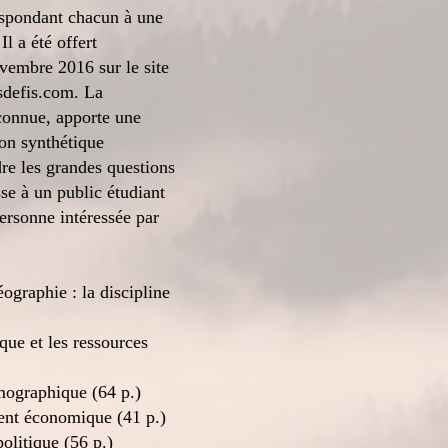
espondant chacun à une
.
Il a été offert
vembre 2016 sur le site
sdefis.com
. La
connue, apporte une
ion synthétique
e les grandes questions
se à un public étudiant
personne intéressée par
graphie : la discipline
que et les ressources
mographique (64 p.)
ent économique (41 p.)
olitique (56 p.)