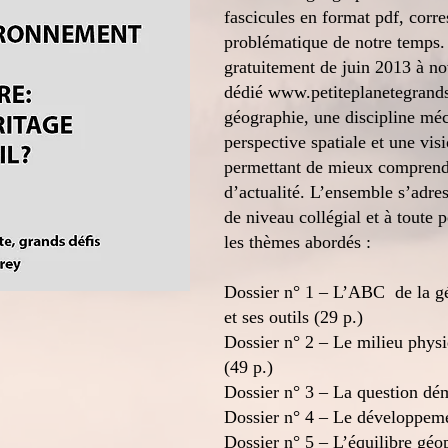
fascicules en format pdf, corr
problématique de notre temps
gratuitement de juin 2013 à no
dédié
www.petiteplanetegrand
géographie, une discipline mé
perspective spatiale et une vis
permettant de mieux comprendr
d’actualité. L’ensemble s’adres
de niveau collégial et à toute 
les thèmes abordés :
Dossier n° 1 – L’ABC de la géo
et ses outils (29 p.)
Dossier n° 2 – Le milieu physi
(49 p.)
Dossier n° 3 – La question dé
Dossier n° 4 – Le développem
Dossier n° 5 – L’équilibre géop